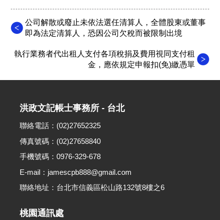
公司解散或廢止未依法選任清算人，全體股東或董事
即為法定清算人，恐因公司欠稅而被限制出境
執行業務者代出租人支付各項稅捐及費用視同支付租
金，應依規定申報扣(免)繳憑單
洪政文記帳士事務所 - 台北
聯絡電話：(02)27652325
傳真號碼：(02)27658840
手機號碼：0976-329-678
E-mail：jamescpb888@gmail.com
聯絡地址：台北市信義區松山路132號8樓之6
桃園通訊處