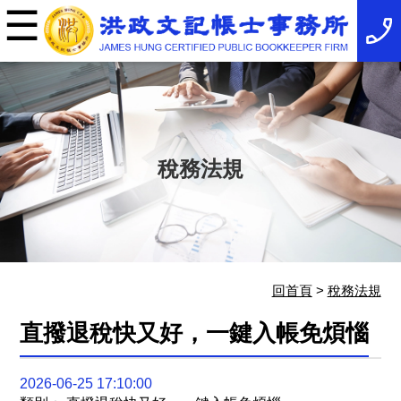
☰
×
事
務
所
簡
介
最
新
消
稅務法規
息
稅
務
法
規
服
務
項
回首頁
>
稅務法規
目
服
直撥退稅快又好，一鍵入帳免煩惱
務
特
色
2026-06-25 17:10:00
相