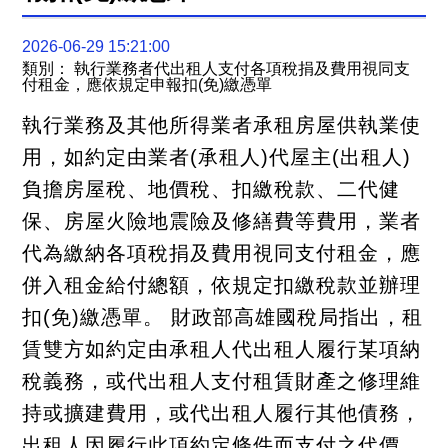
關
連
結
2026-06-29 15:21:00
聯
類別： 執行業務者代出租人支付各項稅捐及費用視同支
絡
付租金，應依規定申報扣(免)繳憑單
我
們
執行業務及其他所得業者承租房屋供執業使
用，如約定由業者(承租人)代屋主(出租人)
負擔房屋稅、地價稅、扣繳稅款、二代健
保、房屋火險地震險及修繕費等費用，業者
代為繳納各項稅捐及費用視同支付租金，應
併入租金給付總額，依規定扣繳稅款並辦理
扣(免)繳憑單。 財政部高雄國稅局指出，租
賃雙方如約定由承租人代出租人履行某項納
稅義務，或代出租人支付租賃財產之修理維
持或擴建費用，或代出租人履行其他債務，
出租人因履行此項約定條件而支付之代價，