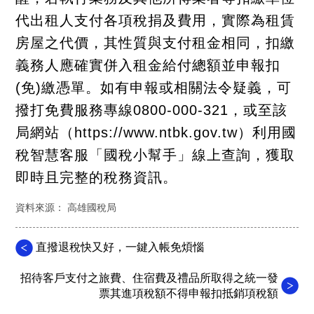
代出租人支付各項稅捐及費用，實際為租賃
房屋之代價，其性質與支付租金相同，扣繳
義務人應確實併入租金給付總額並申報扣
(免)繳憑單。如有申報或相關法令疑義，可
撥打免費服務專線0800-000-321，或至該
局網站（https://www.ntbk.gov.tw）利用國
稅智慧客服「國稅小幫手」線上查詢，獲取
即時且完整的稅務資訊。
資料來源： 高雄國稅局
直撥退稅快又好，一鍵入帳免煩惱
招待客戶支付之旅費、住宿費及禮品所取得之統一發
票其進項稅額不得申報扣抵銷項稅額