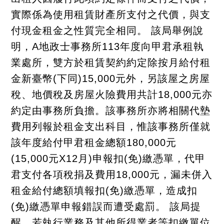
實際係為使用租賃財產所支付之代價，與支
付現金租金之性質完全相同。 該局舉例說
明，A地政士事務所113年度向甲君承租執
業處所，雙方於租賃契約約定除按月給付租
金新臺幣(下同)15,000元外，另該屋之房屋
稅、地價稅及房屋火險費用共計18,000元亦
約定由事務所負擔。該事務所亦將相關代墊
費用列報於租金支出科目，惟該事務所僅就
該年度給付甲君租金總額180,000元
(15,000元X12月)申報扣(免)繳憑單，代甲
君支付各項稅捐及費用18,000元，漏未併入
租金給付總額填報扣(免)繳憑單，造成扣
(免)繳憑單申報錯誤而遭受處罰。 該局提
醒，若執行業務及其他所得業者等扣繳單位