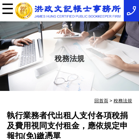
☰
×
事
務
所
簡
介
最
新
消
稅務法規
息
稅
務
法
規
服
務
項
回首頁
>
稅務法規
目
服
執行業務者代出租人支付各項稅捐
務
特
及費用視同支付租金，應依規定申
色
報扣(免)繳憑單
相