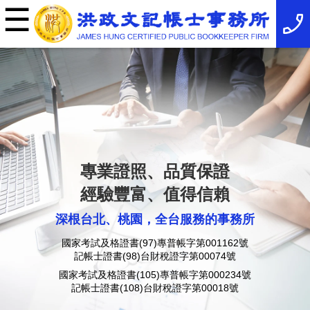
☰
×
事
務
所
簡
介
最
新
消
息
稅
務
專業證照、品質保證
法
規
經驗豐富、值得信賴
服
務
深根台北、桃園，全台服務的事務所
項
目
國家考試及格證書(97)專普帳字第001162號
服
記帳士證書(98)台財稅證字第00074號
務
特
國家考試及格證書(105)專普帳字第000234號
色
記帳士證書(108)台財稅證字第00018號
相