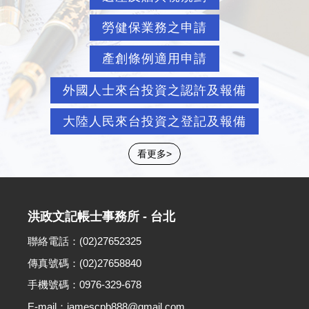
勞健保業務之申請
產創條例適用申請
外國人士來台投資之認許及報備
大陸人民來台投資之登記及報備
看更多>
洪政文記帳士事務所 - 台北
聯絡電話：(02)27652325
傳真號碼：(02)27658840
手機號碼：0976-329-678
E-mail：jamescpb888@gmail.com