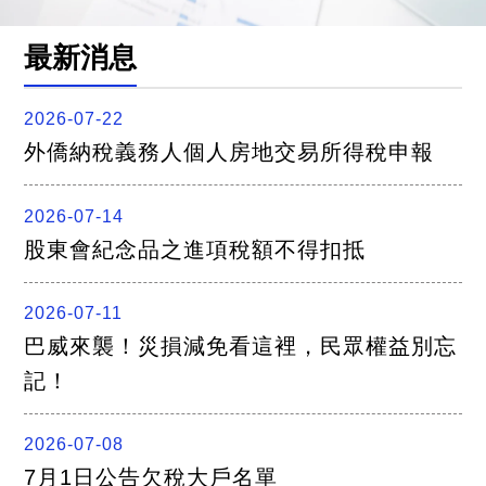
關
連
結
最新消息
聯
絡
我
2026-07-22
們
外僑納稅義務人個人房地交易所得稅申報
2026-07-14
股東會紀念品之進項稅額不得扣抵
2026-07-11
巴威來襲！災損減免看這裡，民眾權益別忘
記！
2026-07-08
7月1日公告欠稅大戶名單