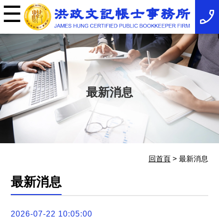
☰
×
事
務
所
簡
介
最
新
消
最新消息
息
稅
務
法
規
服
務
項
回首頁
> 最新消息
目
服
最新消息
務
特
色
相
2026-07-22 10:05:00