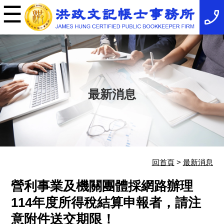
☰
×
事
務
所
簡
介
最
新
消
最新消息
息
稅
務
法
規
服
務
項
回首頁
>
最新消息
目
服
營利事業及機關團體採網路辦理
務
特
114年度所得稅結算申報者，請注
色
意附件送交期限！
相