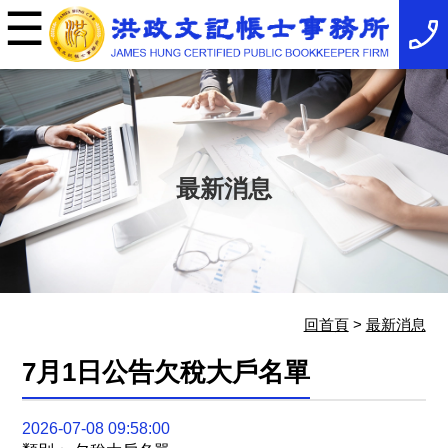
☰
×
事
務
所
簡
介
最
新
消
最新消息
息
稅
務
法
規
服
務
項
回首頁
>
最新消息
目
服
7月1日公告欠稅大戶名單
務
特
色
2026-07-08 09:58:00
相