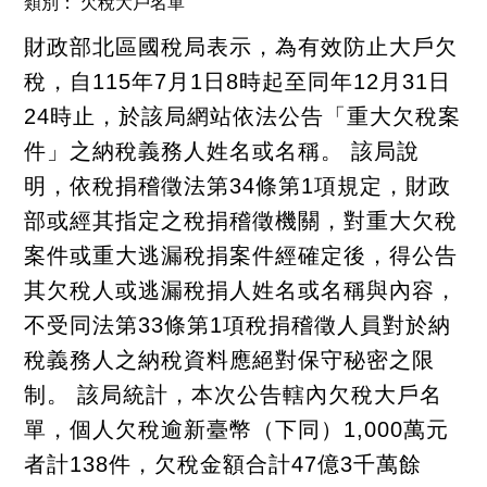
類別： 欠稅大戶名單
關
連
結
財政部北區國稅局表示，為有效防止大戶欠
聯
稅，自115年7月1日8時起至同年12月31日
絡
我
24時止，於該局網站依法公告「重大欠稅案
們
件」之納稅義務人姓名或名稱。 該局說
明，依稅捐稽徵法第34條第1項規定，財政
部或經其指定之稅捐稽徵機關，對重大欠稅
案件或重大逃漏稅捐案件經確定後，得公告
其欠稅人或逃漏稅捐人姓名或名稱與內容，
不受同法第33條第1項稅捐稽徵人員對於納
稅義務人之納稅資料應絕對保守秘密之限
制。 該局統計，本次公告轄內欠稅大戶名
單，個人欠稅逾新臺幣（下同）1,000萬元
者計138件，欠稅金額合計47億3千萬餘