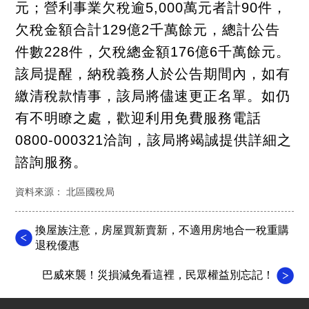
元；營利事業欠稅逾5,000萬元者計90件，
欠稅金額合計129億2千萬餘元，總計公告
件數228件，欠稅總金額176億6千萬餘元。
該局提醒，納稅義務人於公告期間內，如有
繳清稅款情事，該局將儘速更正名單。如仍
有不明瞭之處，歡迎利用免費服務電話
0800-000321洽詢，該局將竭誠提供詳細之
諮詢服務。
資料來源： 北區國稅局
換屋族注意，房屋買新賣新，不適用房地合一稅重購
退稅優惠
巴威來襲！災損減免看這裡，民眾權益別忘記！