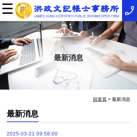
☰
×
事
務
所
簡
介
最
新
消
最新消息
息
稅
務
法
規
服
務
項
回首頁
> 最新消息
目
服
最新消息
務
特
色
相
2025-03-21 09:58:00