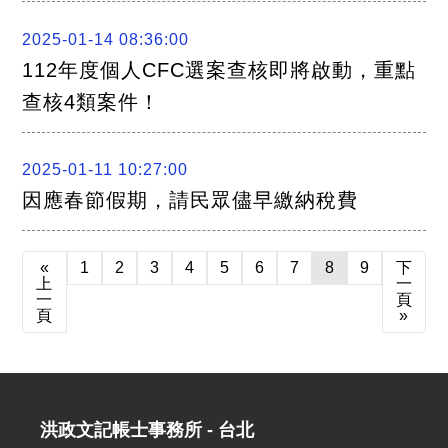
2025-01-14 08:36:00
112年度個人CFC選案查核即將啟動，重點
查核4類案件！
2025-01-11 10:27:00
因應春節假期，請民眾儘早繳納稅費
«
1
2
3
4
5
6
7
8
9
下
上
一
一
頁
頁
»
洪政文記帳士事務所 - 台北