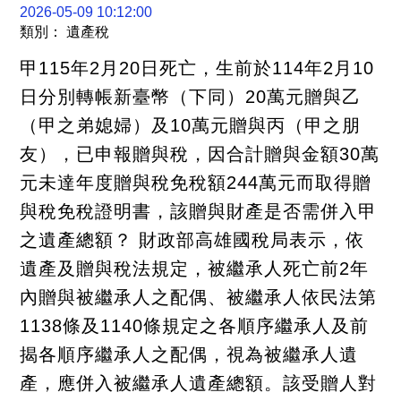
關
2026-05-09 10:12:00
連
類別： 遺產稅
結
聯
甲115年2月20日死亡，生前於114年2月10
絡
我
日分別轉帳新臺幣（下同）20萬元贈與乙
們
（甲之弟媳婦）及10萬元贈與丙（甲之朋
友），已申報贈與稅，因合計贈與金額30萬
元未達年度贈與稅免稅額244萬元而取得贈
與稅免稅證明書，該贈與財產是否需併入甲
之遺產總額？ 財政部高雄國稅局表示，依
遺產及贈與稅法規定，被繼承人死亡前2年
內贈與被繼承人之配偶、被繼承人依民法第
1138條及1140條規定之各順序繼承人及前
揭各順序繼承人之配偶，視為被繼承人遺
產，應併入被繼承人遺產總額。該受贈人對